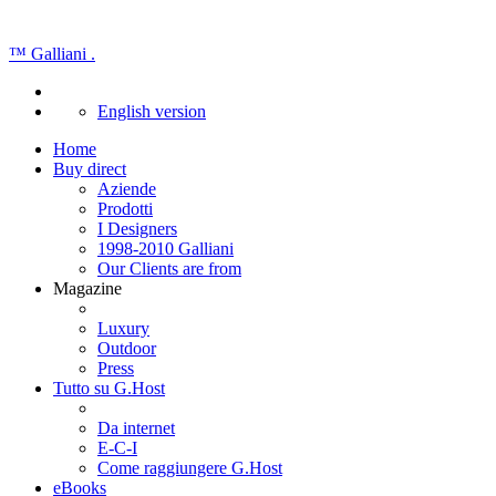
™
Galliani
.
English version
Home
Buy direct
Aziende
Prodotti
I Designers
1998-2010 Galliani
Our Clients are from
Magazine
Luxury
Outdoor
Press
Tutto su G.Host
Da internet
E-C-I
Come raggiungere G.Host
eBooks