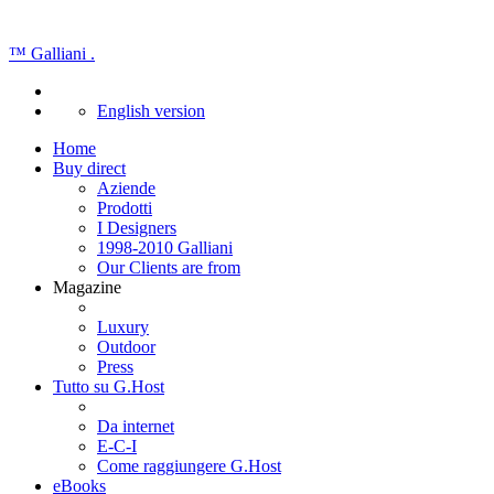
™
Galliani
.
English version
Home
Buy direct
Aziende
Prodotti
I Designers
1998-2010 Galliani
Our Clients are from
Magazine
Luxury
Outdoor
Press
Tutto su G.Host
Da internet
E-C-I
Come raggiungere G.Host
eBooks