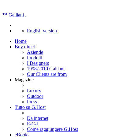
™
Galliani
.
English version
Home
Buy direct
Aziende
Prodotti
I Designers
1998-2010 Galliani
Our Clients are from
Magazine
Luxury
Outdoor
Press
Tutto su G.Host
Da internet
E-C-I
Come raggiungere G.Host
eBooks