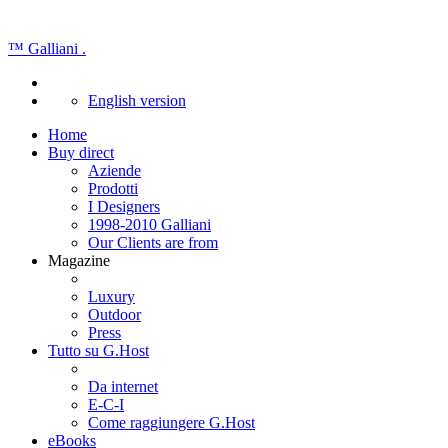
™
Galliani
.
English version
Home
Buy direct
Aziende
Prodotti
I Designers
1998-2010 Galliani
Our Clients are from
Magazine
Luxury
Outdoor
Press
Tutto su G.Host
Da internet
E-C-I
Come raggiungere G.Host
eBooks