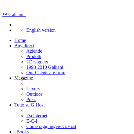
™
Galliani
.
English version
Home
Buy direct
Aziende
Prodotti
I Designers
1998-2010 Galliani
Our Clients are from
Magazine
Luxury
Outdoor
Press
Tutto su G.Host
Da internet
E-C-I
Come raggiungere G.Host
eBooks