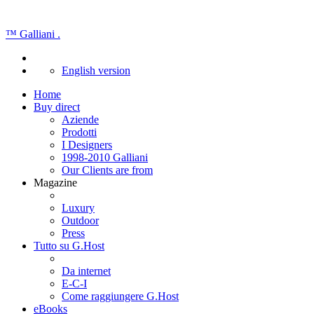
™
Galliani
.
English version
Home
Buy direct
Aziende
Prodotti
I Designers
1998-2010 Galliani
Our Clients are from
Magazine
Luxury
Outdoor
Press
Tutto su G.Host
Da internet
E-C-I
Come raggiungere G.Host
eBooks