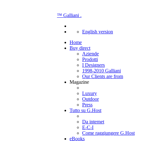
™
Galliani
.
English version
Home
Buy direct
Aziende
Prodotti
I Designers
1998-2010 Galliani
Our Clients are from
Magazine
Luxury
Outdoor
Press
Tutto su G.Host
Da internet
E-C-I
Come raggiungere G.Host
eBooks