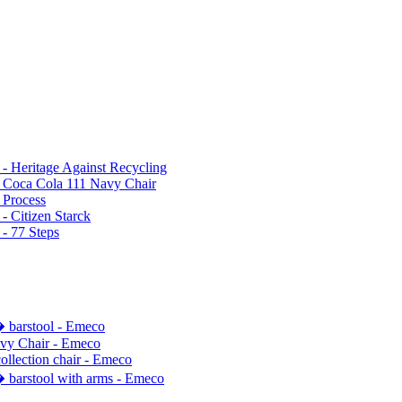
- Heritage Against Recycling
Coca Cola 111 Navy Chair
Process
- Citizen Starck
- 77 Steps
barstool - Emeco
vy Chair - Emeco
ollection chair - Emeco
barstool with arms - Emeco