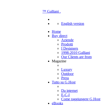
™
Galliani
.
English version
Home
Buy direct
Aziende
Prodotti
I Designers
1998-2010 Galliani
Our Clients are from
Magazine
Luxury
Outdoor
Press
Tutto su G.Host
Da internet
E-C-I
Come raggiungere G.Host
eBooks