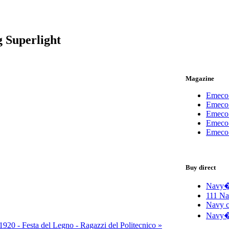
 Superlight
Magazine
Emeco 
Emeco 
Emeco 
Emeco 
Emeco 
Buy direct
Navy� 
111 Na
Navy c
Navy� 
1920 - Festa del Legno - Ragazzi del Politecnico »