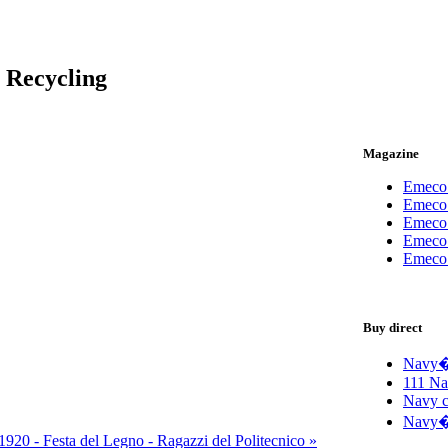
 Recycling
Magazine
Emeco 
Emeco 
Emeco 
Emeco 
Emeco 
Buy direct
Navy� 
111 Na
Navy c
Navy� 
1920 - Festa del Legno - Ragazzi del Politecnico »