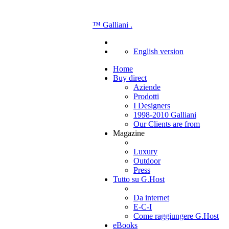
™
Galliani
.
English version
Home
Buy direct
Aziende
Prodotti
I Designers
1998-2010 Galliani
Our Clients are from
Magazine
Luxury
Outdoor
Press
Tutto su G.Host
Da internet
E-C-I
Come raggiungere G.Host
eBooks