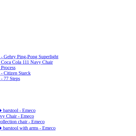
- Gehry Ping-Pong Superlight
Coca Cola 111 Navy Chair
Process
- Citizen Starck
- 77 Steps
barstool - Emeco
vy Chair - Emeco
ollection chair - Emeco
barstool with arms - Emeco